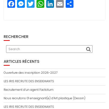
F
M
T
W
Li
E
P
a
e
w
h
n
m
a
c
ss
itt
a
k
ai
rt
e
e
e
ts
e
l
a
b
n
r
A
dI
g
RECHERCHER
o
g
p
n
e
o
e
p
r
k
r
ARTICLES RÉCENTS
Ouverture des inscription 2026-2027
LES IRIS RECRUTE DES ENSEIGNANTS
Recrutement d’un agent Factotum
Nous recrutons 01 enseignant(e) d’Art plastique (Dessin)
LES IRIS RECRUTE DES ENSEIGNANTS