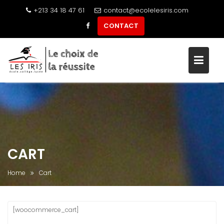
+213 34 18 47 61
contact@ecolelesiris.com
CONTACT
Skip
to
content
CART
Home
Cart
[woocommerce_cart]