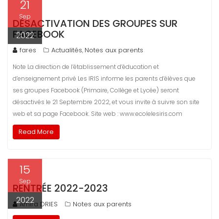
21
Sep
DÉSACTIVATION DES GROUPES SUR
FACEBOOK
2022
fares
Actualités
Notes aux parents
,
Note La direction de l’établissement d’éducation et
d’enseignement privé Les IRIS informe les parents d’élèves que
ses groupes Facebook (Primaire, Collège et Lycée) seront
désactivés le 21 Septembre 2022, et vous invite à suivre son site
web et sa page Facebook. Site web : www.ecolelesiris.com
Read More
15
Sep
RENTRÉE 2022-2023
2022
Amira DRIES
Notes aux parents