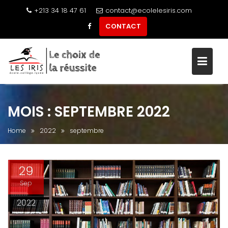
+213 34 18 47 61
contact@ecolelesiris.com
CONTACT
Skip
to
content
MOIS :
SEPTEMBRE 2022
Home
2022
septembre
29
Sep
2022