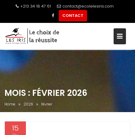
+213 34 18 47 61
contact@ecolelesiris.com
CONTACT
Skip
to
content
MOIS :
FÉVRIER 2026
Home
2026
février
15