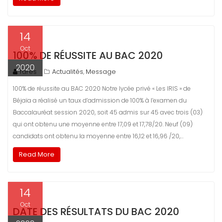
14
Oct
100% DE RÉUSSITE AU BAC 2020
2020
fares
Actualités
Message
,
100% de réussite au BAC 2020 Notre lycée privé « Les IRIS » de
Béjaïa a réalisé un taux d’admission de 100% à l’examen du
Baccalauréat session 2020, soit 45 admis sur 45 avec trois (03)
qui ont obtenu une moyenne entre 17,09 et 17,78/20. Neuf (09)
candidats ont obtenu la moyenne entre 16,12 et 16,96 /20,…
Read More
14
Oct
DATE DES RÉSULTATS DU BAC 2020