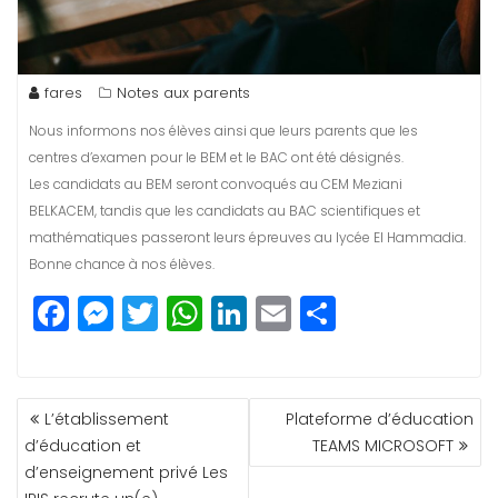
fares
Notes aux parents
Nous informons nos élèves ainsi que leurs parents que les
centres d’examen pour le BEM et le BAC ont été désignés.
Les candidats au BEM seront convoqués au CEM Meziani
BELKACEM, tandis que les candidats au BAC scientifiques et
mathématiques passeront leurs épreuves au lycée El Hammadia.
Bonne chance à nos élèves.
F
M
T
W
Li
E
P
a
e
w
h
n
m
a
c
ss
itt
a
k
ai
rt
NAVIGATION
e
e
e
ts
e
l
a
L’établissement
Plateforme d’éducation
DE
b
n
r
A
dI
g
d’éducation et
TEAMS MICROSOFT
L’ARTICLE
d’enseignement privé Les
o
g
p
n
e