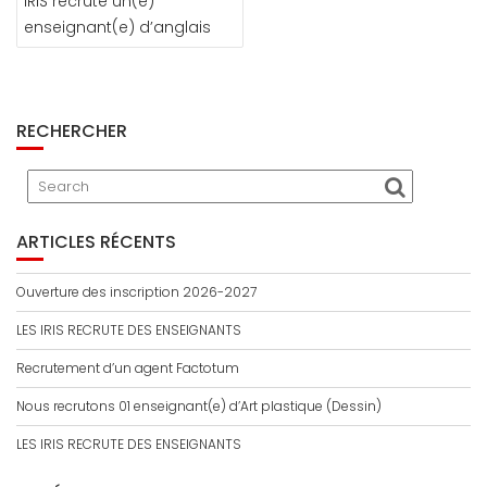
IRIS recrute un(e)
o
e
p
r
enseignant(e) d’anglais
k
r
RECHERCHER
ARTICLES RÉCENTS
Ouverture des inscription 2026-2027
LES IRIS RECRUTE DES ENSEIGNANTS
Recrutement d’un agent Factotum
Nous recrutons 01 enseignant(e) d’Art plastique (Dessin)
LES IRIS RECRUTE DES ENSEIGNANTS